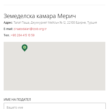
Земеделска камара Мерич
Адрес:
Талат Паша, Джумхуриет Мейсън № 12, 22100 Едирне, Турция
E-mail:
ziraatodalari@tzob.org.tr
Тел.:
+90 284 415 10 59
ИМЕ НА ПОДАТЕЛ