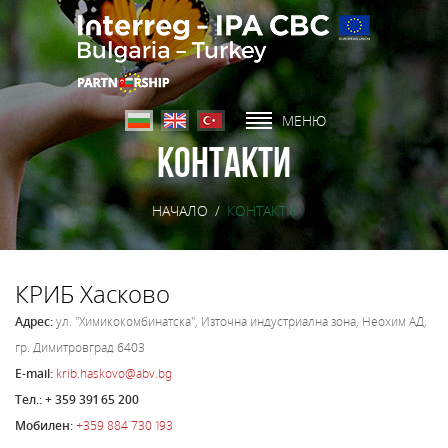
МЕНЮ
Контакти
НАЧАЛО
/
КОНТАКТИ
КРИБ Хасково
Адрес:
ул. "Химикокомбинатска", Източна индустриална зона, Неохим АД,
гр. Димитровград 6403
E-mail:
krib.haskovo@abv.bg
Тел.: + 359 391 65 200
Мобилен:
+359 884 730 193